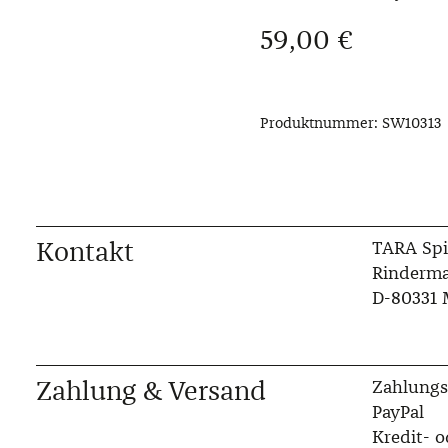
Regulärer Preis:
59,00 €
Produktnummer:
SW10313
Kontakt
TARA Spi
Rinderma
D-80331
Zahlung & Versand
Zahlungs
PayPal
Kredit- o