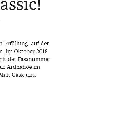
assic!
g
n Erfüllung, auf der
en. Im Oktober 2018
y mit der Fassnummer
nur Ardnahoe im
 Malt Cask und