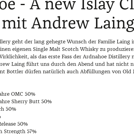
e - A new Islay Cl
 mit Andrew Lain
llery geht der lang gehegte Wunsch der Familie Laing i
einen eigenen Single Malt Scotch Whisky zu produzier
rklichkeit, als das erste Fass der Ardnahoe Distiller
drew Laing führt uns durch den Abend und hat nicht 
nt Bottler dürfen natürlich auch Abfüllungen von Old
 Jahre OMC 50%
 Jahre Sherry Butt 50%
och 50%
%
Release 50%
ch Strength 57%