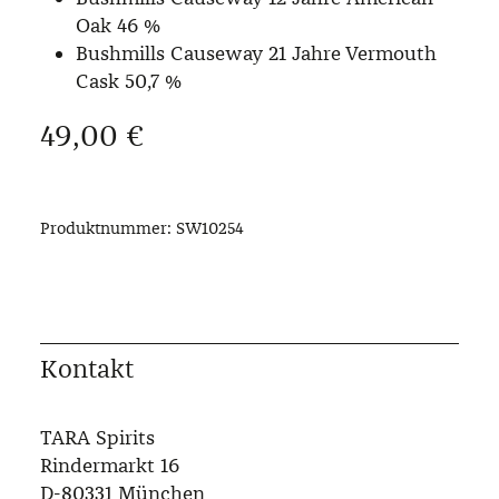
Oak 46 %
Bushmills Causeway 21 Jahre Vermouth
Cask 50,7 %
Regulärer Preis:
49,00 €
Produktnummer:
SW10254
Kontakt
TARA Spirits
Rindermarkt 16
D-80331 München