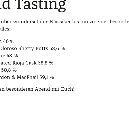
d Tasting
über wunderschöne Klassiker bis hin zu einer besonder
lles:
c 46 %
Oloroso Sherry Butts 58,6 %
hre 48 %
ated Rioja Cask 58,8 %
e 50,8 %
don & MacPhail 59,1 %
nen besonderen Abend mit Euch!