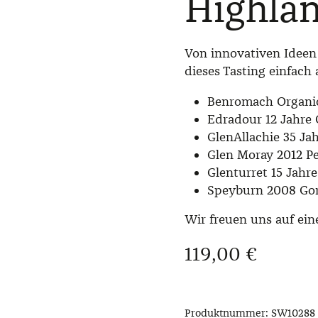
Highlan
Von innovativen Ideen 
dieses Tasting einfach a
Benromach Organi
Edradour 12 Jahre 
GlenAllachie 35 Ja
Glen Moray 2012 Pe
Glenturret 15 Jahr
Speyburn 2008 Gor
Wir freuen uns auf ei
Regulärer Preis:
119,00 €
Produktnummer:
SW10288