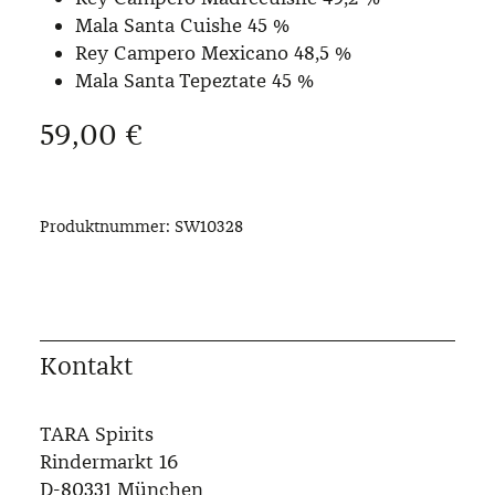
Mala Santa Cuishe 45 %
Rey Campero Mexicano 48,5 %
Mala Santa Tepeztate 45 %
Regulärer Preis:
59,00 €
Produktnummer:
SW10328
Kontakt
TARA Spirits
Rindermarkt 16
D-80331 München