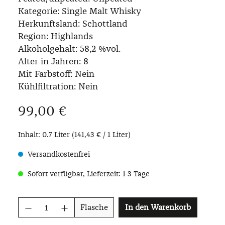
Kategorie:
Single Malt Whisky
Herkunftsland:
Schottland
Region:
Highlands
Alkoholgehalt:
58,2 %vol.
Alter in Jahren:
8
Mit Farbstoff:
Nein
Kühlfiltration:
Nein
Regulärer Preis:
99,00 €
Inhalt:
0.7 Liter
(141,43 € / 1 Liter)
Versandkostenfrei
Sofort verfügbar, Lieferzeit: 1-3 Tage
Produkt Anzahl: Gib den gewünschten Wer
Flasche
In den Warenkorb