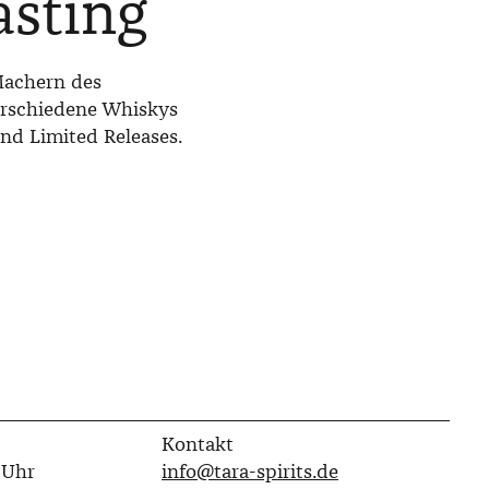
asting
Machern des
erschiedene Whiskys
nd Limited Releases.
Kontakt
 Uhr
info@tara-spirits.de