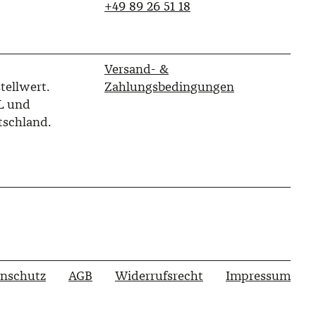
‭+49 89 26 51 18‬
Versand- &
tellwert.
Zahlungsbedingungen
L und
tschland.
enschutz
AGB
Widerrufsrecht
Impressum