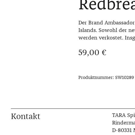
Redbrea
Der Brand Ambassador 
Islands. Sowohl der ne
werden verkostet. Ins
Regulärer Preis:
59,00 €
Produktnummer:
SW10289
Kontakt
TARA Spi
Rinderma
D-80331