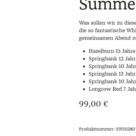
Summer
Was sollen wir zu dies
die so fantastische Wh
gemeinsamen Abend m
Hazelburn 15 Jahre
Springbank 12 Jahr
Springbank 10 Jahr
Springbank 13 Jahr
Springbank 10 Jahr
Longrow Red 7 Jahr
Regulärer Preis:
99,00 €
Produktnummer:
SW10280