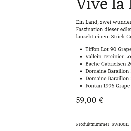
Vive la
Ein Land, zwei wunder
Faszination dieser edl
lauscht einem Stück G
Tiffon Lot 90 Grape
Vallein Tercinier L
Bache Gabrielsen 2
Domaine Baraillon 
Domaine Baraillon
Fontan 1996 Grape 
Regulärer Preis:
59,00 €
Produktnummer:
SW10011