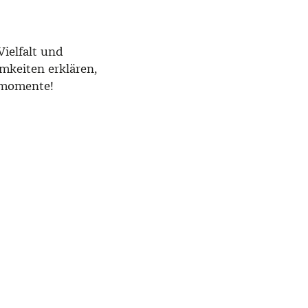
ielfalt und
mkeiten erklären,
smomente!