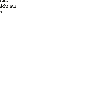
t zum
nicht nur
rn