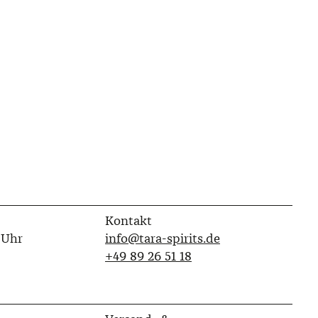
Kontakt
 Uhr
info@tara-spirits.de
‭+49 89 26 51 18‬