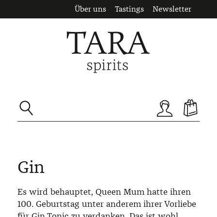
Über uns
Tastings
Newsletter
Zum Hauptinhalt springen
Gin
Es wird behauptet, Queen Mum hatte ihren
100. Geburtstag unter anderem ihrer Vorliebe
für Gin Tonic zu verdanken. Das ist wohl