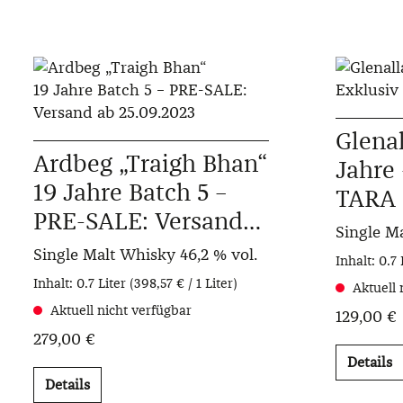
Glenal
Ardbeg „Traigh Bhan“
Jahre 
19 Jahre Batch 5 –
TARA 
PRE-SALE: Versand
Single M
ab 25.09.2023
Single Malt Whisky
46,2 % vol.
Inhalt:
0.7 
Inhalt:
0.7 Liter
(398,57 € / 1 Liter)
Aktuell 
Aktuell nicht verfügbar
129,00 €
279,00 €
Details
Details