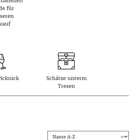
chaffenen
de für
nseren
kauf
Picknick
Schätze unterm
Tresen