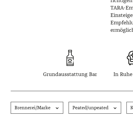
richtigen
TARA-Emp
Einsteig
Empfehlu
ermöglic
Grund­ausstattung Bar
In Ruhe
Brennerei/Marke
Peated/unpeated
K