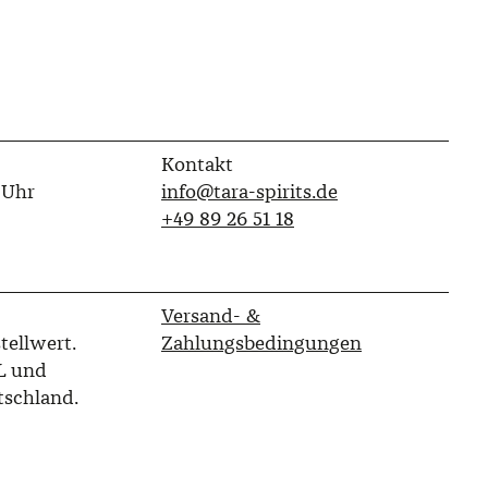
Kontakt
 Uhr
info@tara-spirits.de
‭+49 89 26 51 18‬
Versand- &
tellwert.
Zahlungsbedingungen
L und
tschland.