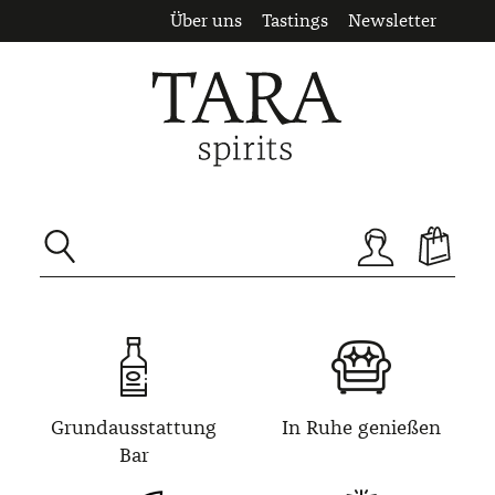
Über uns
Tastings
Newsletter
Zum Hauptinhalt springen
Grundausstattung
In Ruhe genießen
Bar