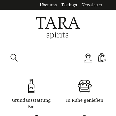
Über uns
Tastings
Newsletter
Zum Hauptinhalt springen
Grundausstattung
In Ruhe genießen
Bar